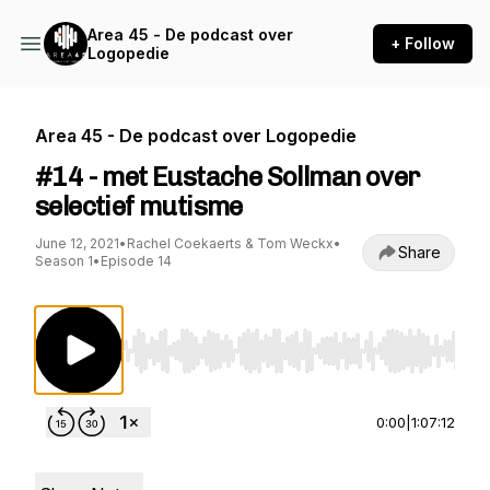
Area 45 - De podcast over
+ Follow
Logopedie
Area 45 - De podcast over Logopedie
#14 - met Eustache Sollman over
selectief mutisme
June 12, 2021
•
Rachel Coekaerts & Tom Weckx
•
Share
Season 1
•
Episode 14
Use Left/Right to seek, Home/End to jump to st
0:00
|
1:07:12