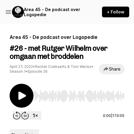
Area 45 - De podcast over
+ Follow
Logopedie
Area 45 - De podcast over Logopedie
#26 - met Rutger Wilhelm over
omgaan met broddelen
April 27, 2022
•
Rachel Coekaerts & Tom Weckx
•
Share
Season 1
•
Episode 26
Use Left/Right to seek, Home/End to jump to st
0:00
|
1:13:05